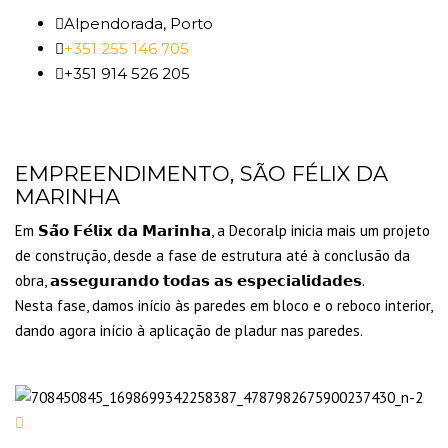
Alpendorada, Porto
+351 255 146 705
+351 914 526 205
EMPREENDIMENTO, SÃO FÉLIX DA
MARINHA
Em 𝗦𝗮̃𝗼 𝗙𝗲́𝗹𝗶𝘅 𝗱𝗮 𝗠𝗮𝗿𝗶𝗻𝗵𝗮, a Decoralp inicia mais um projeto
de construção, desde a fase de estrutura até à conclusão da
obra, 𝗮𝘀𝘀𝗲𝗴𝘂𝗿𝗮𝗻𝗱𝗼 𝘁𝗼𝗱𝗮𝘀 𝗮𝘀 𝗲𝘀𝗽𝗲𝗰𝗶𝗮𝗹𝗶𝗱𝗮𝗱𝗲𝘀.
Nesta fase, damos início às paredes em bloco e o reboco interior,
dando agora início à aplicação de pladur nas paredes.