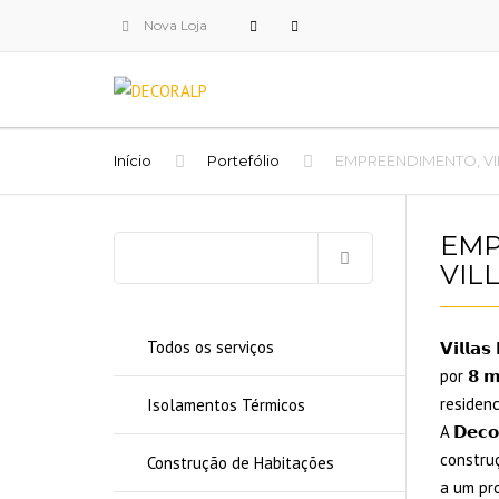
Nova Loja
Início
Portefólio
EMPREENDIMENTO, V
EMP
Pesquisar
VIL
por:
Todos os serviços
𝗩𝗶𝗹𝗹
por 𝟴 𝗺
residenc
Isolamentos Térmicos
A 𝗗𝗲𝗰
constru
Construção de Habitações
a um pr