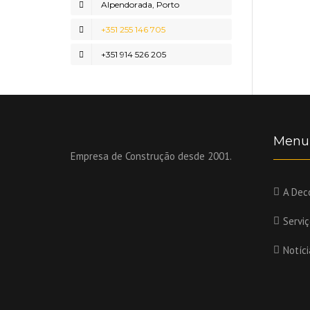
Alpendorada, Porto
+351 255 146 705
+351 914 526 205
Menu
Empresa de Construção desde 2001.
A Dec
Servi
Notíci