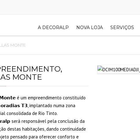
A DECORALP
NOVA LOJA
SERVIÇOS
ILLAS MONTE
REENDIMENTO,
LAS MONTE
𝗮𝘀 𝗠𝗼𝗻𝘁𝗲 é um empreendimento constituído
𝗼𝗿𝗮𝗱𝗶𝗮𝘀 𝗧𝟯, implantado numa zona
ial consolidada de Rio Tinto.
𝗼𝗿𝗮𝗹𝗽 será responsável pela conclusão da
ção destas habitações, dando continuidade
ojeto pensado para oferecer conforto e