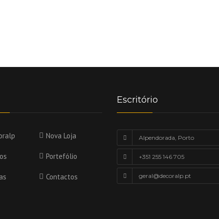
Escritório
oralp
Nova Loja
Alpendorada, Porto
ços
Portefólio
+351 255 146 705
as
Contactos
geral@decoralp.pt