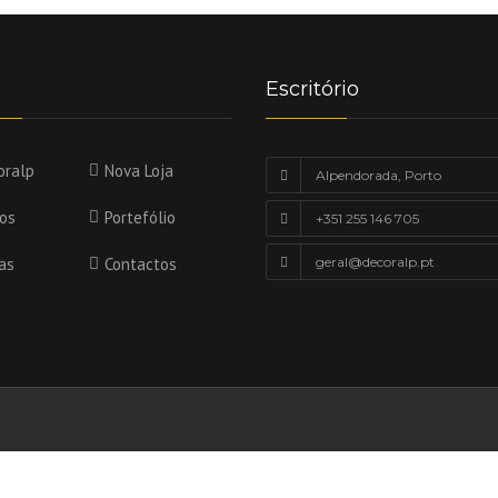
Escritório
oralp
Nova Loja
Alpendorada, Porto
ços
Portefólio
+351 255 146 705
as
Contactos
geral@decoralp.pt