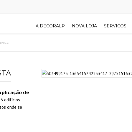
A DECORALP
NOVA LOJA
SERVIÇOS
vista
STA
𝗶𝗰𝗮𝗰̧𝗮̃𝗼 𝗱𝗲
3 edifícios
isos onde se