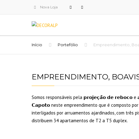
Nova Loja
Início
Portefólio
Empreendimento, Boa
EMPREENDIMENTO, BOAVI
Somos responsáveis pela 𝗽𝗿𝗼𝗷𝗲𝗰̧𝗮̃𝗼 𝗱𝗲 𝗿𝗲𝗯𝗼𝗰𝗼 e 𝗮𝗽
𝗖𝗮𝗽𝗼𝘁𝗼 neste empreendimento que é composto por 
interligados por arruamentos ajardinados, com três p
distribuem 34 apartamentos de T2 a T5 duplex.