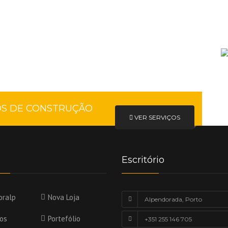
OS DE CONSTRUÇÃO
VER SERVIÇOS
Escritório
oralp
Nova Loja
Alpendorada, Porto
ços
Portefólio
+351 255 146 705