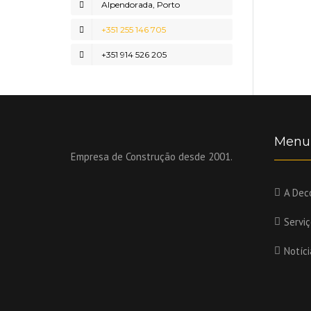
Alpendorada, Porto
+351 255 146 705
+351 914 526 205
Menu
Empresa de Construção desde 2001.
A Dec
Servi
Notíci