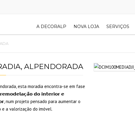
A DECORALP
NOVA LOJA
SERVIÇOS
RADA
ADIA, ALPENDORADA
ndorada, esta moradia encontra-se em fase
𝗲𝗺𝗼𝗱𝗲𝗹𝗮𝗰̧𝗮̃𝗼 𝗱𝗼 𝗶𝗻𝘁𝗲𝗿𝗶𝗼𝗿 𝗲
𝗿𝗶𝗼𝗿, num projeto pensado para aumentar o
 e a valorização do imóvel.