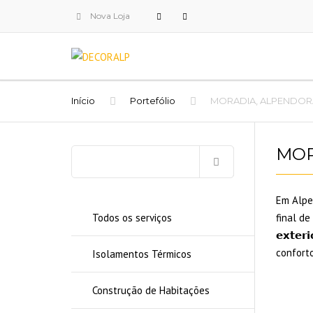
Nova Loja
Início
Portefólio
MORADIA, ALPENDO
MOR
Pesquisar
por:
Em Alpe
Todos os serviços
final de 𝗿
𝗲𝘅𝘁𝗲
conforto
Isolamentos Térmicos
Construção de Habitações