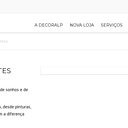
A DECORALP
NOVA LOJA
SERVIÇOS
intes
TES
o de sonhos e de
 desde pinturas,
m a diferença