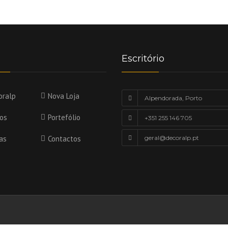
Escritório
oralp
Nova Loja
Alpendorada, Porto
ços
Portefólio
+351 255 146 705
as
Contactos
geral@decoralp.pt