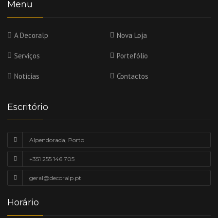
Menu
A Decoralp
Nova Loja
Serviços
Portefólio
Notícias
Contactos
Escritório
Alpendorada, Porto
+351 255 146 705
geral@decoralp.pt
Horário