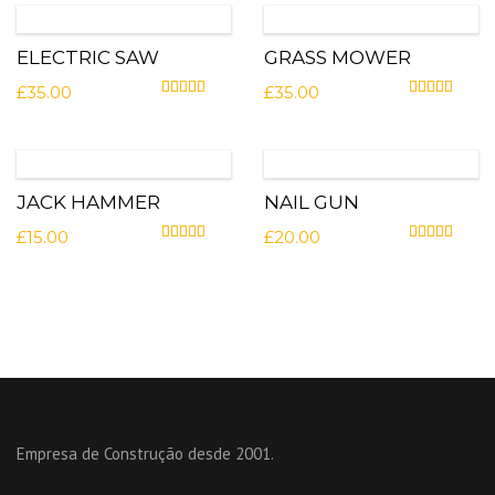
ELECTRIC SAW
GRASS MOWER
£
35.00
£
35.00
Avaliação
4.00
de 5
Avaliação
4.0
JACK HAMMER
NAIL GUN
£
15.00
£
20.00
Avaliação
4.00
de 5
Avaliação
5.0
Empresa de Construção desde 2001.