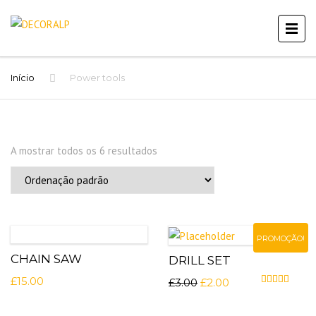
Início
Power tools
A mostrar todos os 6 resultados
PROMOÇÃO!
CHAIN SAW
DRILL SET
£
15.00
£
3.00
£
2.00
Avaliação
4.5