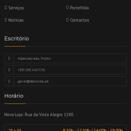
Serviços
Portefólio
Notícias
Contactos
Escritório
Alpendorada, Porto
+351 255 146 705
geral@decoralp.pt
Horário
Nova Loja:
Rua da Vista Alegre 1190
2ª a 6ª
8:30h - 12:30h / 14:00h - 19:00h