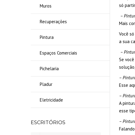
só part
Muros
– Pintur
Recuperações
Mais con
Você só
Pintura
a sua ca
– Pintur
Espaços Comerciais
Se você
solução,
Pichelaria
– Pintur
Pladur
Esse aqu
– Pintur
Eletricidade
A pintu
esse tip
– Pintur
ESCRITÓRIOS
Falando