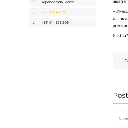
mostrar
Alpendorada, Porto
– Bônus:
+351 255 146 705
Um novo
+351 914 526 205
precisar
Gostou?
C
Pos