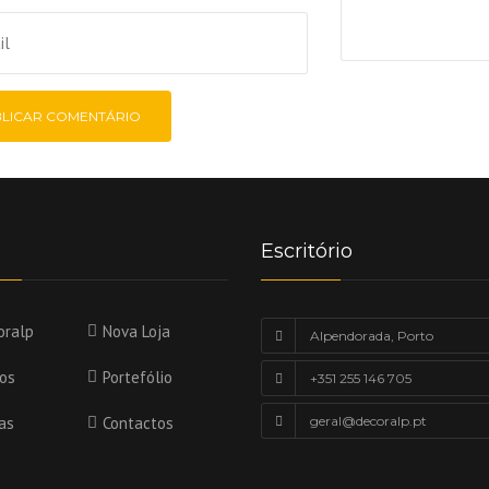
Escritório
oralp
Nova Loja
Alpendorada, Porto
ços
Portefólio
+351 255 146 705
as
Contactos
geral@decoralp.pt