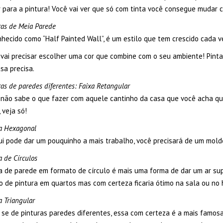
ir para a pintura! Você vai ver que só com tinta você consegue muda
as de Meia Parede
hecido como “Half Painted Wall”, é um estilo que tem crescido cada v
 vai precisar escolher uma cor que combine com o seu ambiente! Pint
sa precisa.
as de paredes diferentes: Faixa Retangular
 não sabe o que fazer com aquele cantinho da casa que você acha qu
 veja só!
a Hexagonal
i pode dar um pouquinho a mais trabalho, você precisará de um molde
a de Círculos
ra de parede em formato de círculo é mais uma forma de dar um ar su
o de pintura em quartos mas com certeza ficaria ótimo na sala ou no 
a Triangular
 se de pinturas paredes diferentes, essa com certeza é a mais famos