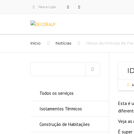
Nova Loja
Início
Notícias
Ideias de Pinturas de Pa
Pesquisar
I
por:
A
Todos os serviços
Esta é u
Isolamentos Térmicos
diferent
Veja as
Construção de Habitações
É super 