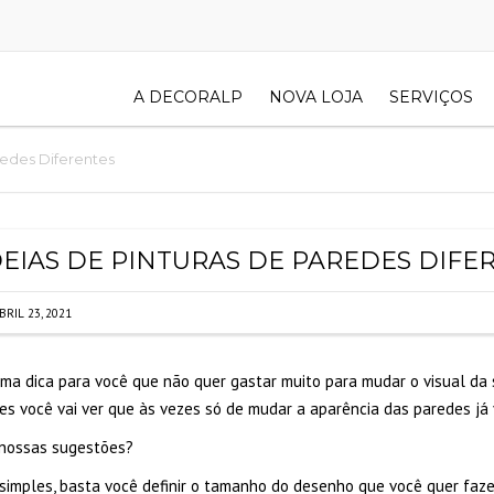
A DECORALP
NOVA LOJA
SERVIÇOS
redes Diferentes
DEIAS DE PINTURAS DE PAREDES DIFE
BRIL 23, 2021
ma dica para você que não quer gastar muito para mudar o visual da 
es você vai ver que às vezes só de mudar a aparência das paredes já 
 nossas sugestões?
simples, basta você definir o tamanho do desenho que você quer fazer 