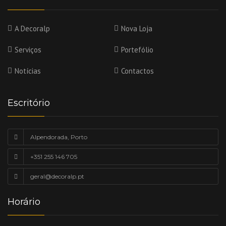
A Decoralp
Nova Loja
Serviços
Portefólio
Notícias
Contactos
Escritório
Alpendorada, Porto
+351 255 146 705
geral@decoralp.pt
Horário