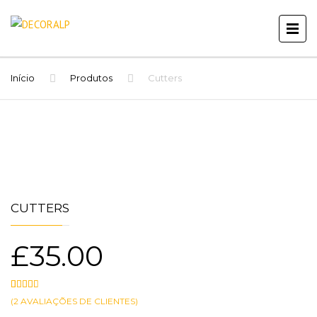
Início
Produtos
Cutters
CUTTERS
£
35.00
(
2
AVALIAÇÕES DE CLIENTES)
Classificado com
2
3.00
em 5 com base em
classificações de clientes