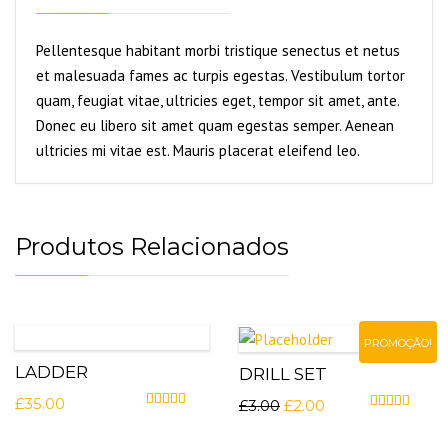
Pellentesque habitant morbi tristique senectus et netus
et malesuada fames ac turpis egestas. Vestibulum tortor
quam, feugiat vitae, ultricies eget, tempor sit amet, ante.
Donec eu libero sit amet quam egestas semper. Aenean
ultricies mi vitae est. Mauris placerat eleifend leo.
Produtos Relacionados
PROMOÇÃO!
LADDER
DRILL SET
£
35.00
£
3.00
£
2.00
Avaliação
4.50
de 5
Avaliação
4.5